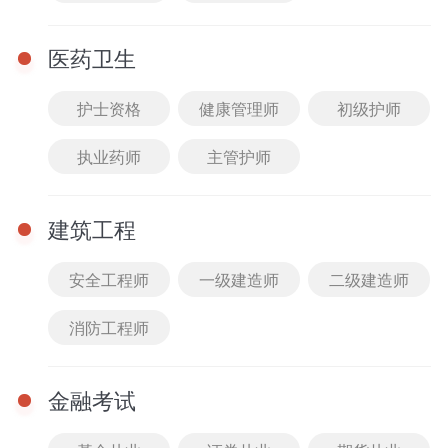
模块提示课
医药卫生
刷题突破课
护士资格
健康管理师
初级护师
暂时还没有任何数据哦~
执业药师
主管护师
建筑工程
安全工程师
一级建造师
二级建造师
消防工程师
金融考试
完
重
完
首页
0元听课
课程
题库
我的