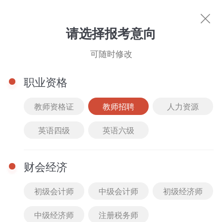
教师招聘
请选择报考意向
你的专属好课
可随时修改
科目选择
职业资格
筛选
综合排序
价格排序
班型选择
课程类
教师资格证
教师招聘
人力资源
听力写作
语法词汇翻译
全部
精品课
2022
最新
全部
VIP班
英语四级
英语六级
阅读理解
公开课
2021
人气
免费
套餐班
财会经济
真题解析课
2020
付费
低到高
单科班
初级会计师
中级会计师
初级经济师
高频考点课
2019
高到低
中级经济师
注册税务师