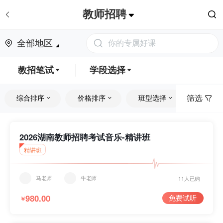
教师招聘
全部地区
你的专属好课
教招笔试
学段选择
筛选
综合排序
价格排序
班型选择
课程类
教招面试
幼儿
小学
教招笔试
全部
精品课
2022
最新
全部
VIP班
中学
不分中小学
2026湖南教师招聘考试音乐-精讲班
精讲班
公开课
2021
人气
免费
套餐班
马老师
牛老师
真题解析课
2020
付费
低到高
单科班
11人已购
980.00
免费试听
￥
高频考点课
2019
高到低