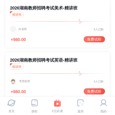
模块提示课
2026湖南教师招聘考试美术-精讲班
精讲班
刷题突破课
向老师
5人已购
980.00
免费试听
￥
2026湖南教师招聘考试英语-精讲班
精讲班
李慧老师
4人已购
980.00
免费试听
￥
完
重
完
首页
0元听课
课程
题库
我的
2026湖南教师招聘考试语文-精讲班