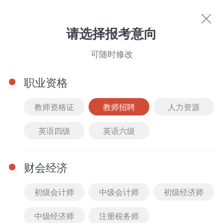
教师招聘
请选择报考意向
你的专属好课
可随时修改
科目选择
职业资格
筛选
综合排序
价格排序
班型选择
课程类
教师资格证
教师招聘
人力资源
儿科护理学
妇产科护理学
全部
精品课
2022
最新
全部
VIP班
英语四级
英语六级
外科护理学
护理管理学
护理健康教育学
公开课
2021
人气
免费
套餐班
内科护理学
社区护理学
医院感染护理学
财会经济
真题解析课
2020
付费
低到高
单科班
初级会计师
中级会计师
初级经济师
高频考点课
2019
高到低
中级经济师
注册税务师