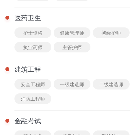
模块提示课
医药卫生
刷题突破课
护士资格
健康管理师
初级护师
暂时还没有任何数据哦~
执业药师
主管护师
建筑工程
安全工程师
一级建造师
二级建造师
消防工程师
金融考试
完
重
完
首页
0元听课
课程
题库
我的