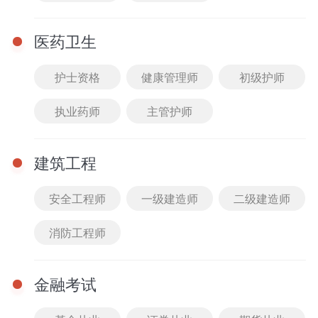
医药卫生
护士资格
健康管理师
初级护师
执业药师
主管护师
直播
查看全部
12-24 10:30 - 11:30
建筑工程
2025教综伴学营典型易
错易混题答疑2
安全工程师
一级建造师
二级建造师
主讲： 王臻老师
免费
进入课堂
消防工程师
12-14 10:30 - 11:30
金融考试
2025教综伴学营典型易
错易混题答疑1
主讲： 王臻老师