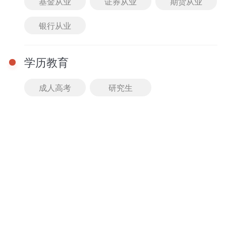
基金从业
证券从业
期货从业
免费
进入课堂
银行从业
01-01 08:00 - 08:00
【直播回放】定点、动
点最值问题-湖南教师招
学历教育
聘考试数学考点精讲课
主讲： 暂无
免费
成人高考
研究生
进入课堂
课程
查看全部
2026湖南教师招聘考试音乐-精讲班
精讲班
马老师
牛老师
11人已购
980.00
免费试听
￥