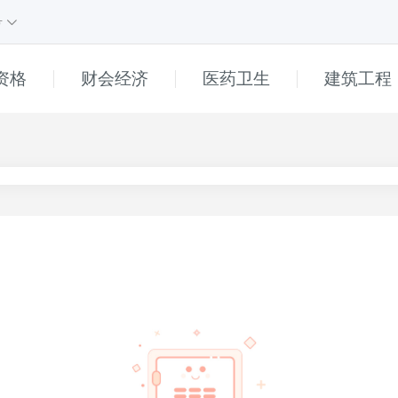
号
资格
财会经济
医药卫生
建筑工程
课程
1
课程
e
直播
高中
初中
小学
普通话
幼儿
______
真题解析