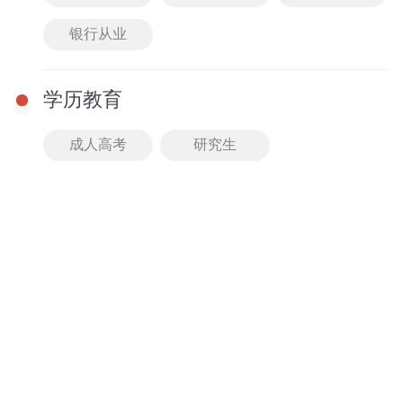
配套文库
普通话
银行从业
知识海洋
必考重点
学历教育
点击可查看更多教招笔试图书哦
成人高考
研究生
教学
优势
师资团队
授课体系
老师均有过硬专业背景
分3大阶段备考，循序渐
且执行严格的淘汰机制
进稳步提升
师资团队口碑爆棚
高效突破合格线
精品课程
智能测评