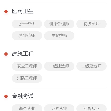
医药卫生
护士资格
健康管理师
初级护师
￥59
立即购买
执业药师
主管护师
新百易英语题库试卷
2023湖南教师招聘考试
用书中小学通用
159人已购买
建筑工程
安全工程师
一级建造师
二级建造师
消防工程师
￥39
立即购买
金融考试
配套题库
配套课程
基金从业
证券从业
期货从业
一起来练习吧
全身教材